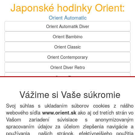
Japonské hodinky Orient:
Orient Automatic
Orient Automatik Diver
Orient Bambino
Orient Classic
Orient Contemporary
Orient Diver Retro
Orient Envoy
Orient Flight
Vážime si Vaše súkromie
Orient Speedtech
Svoj súhlas s ukladaním súborov cookies z nášho
Orient Sports
webového sídla
www.orient.sk
ako aj od tretích strán vo
Orient Sporty
Vašom zariadení súvisiace s anonymizovaným
spracovaním údajov za účelom zlepšenia navigácie a
Orient Star
používania našich stránok, efektívnejšieho použitia