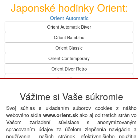
Japonské hodinky Orient:
Orient Automatic
Orient Automatik Diver
Orient Bambino
Orient Classic
Orient Contemporary
Orient Diver Retro
Orient Envoy
Orient Flight
Vážime si Vaše súkromie
Orient Speedtech
Svoj súhlas s ukladaním súborov cookies z nášho
Orient Sports
webového sídla
www.orient.sk
ako aj od tretích strán vo
Orient Sporty
Vašom zariadení súvisiace s anonymizovaným
spracovaním údajov za účelom zlepšenia navigácie a
Orient Star
používania našich stránok, efektívnejšieho použitia