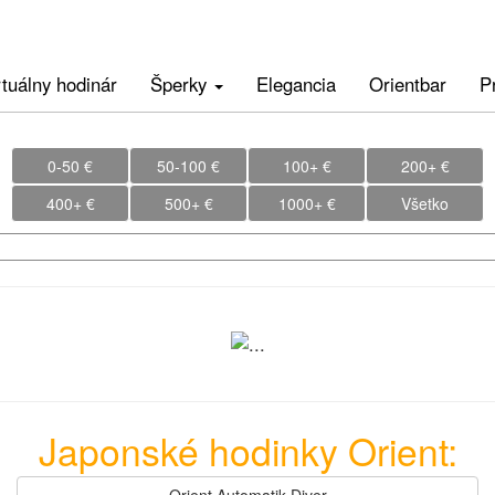
rtuálny hodinár
Šperky
Elegancia
Orientbar
P
0-50 €
50-100 €
100+ €
200+ €
400+ €
500+ €
1000+ €
Všetko
Japonské hodinky Orient: