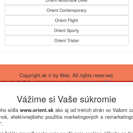
Orient Automatik Diver
Orient Contemporary
Orient Flight
Orient Sporty
Orient Tristar
Copyright.sk © by Web. All rights reserved.
prípade Vašich otázok nás prosím
kontaktujte
. |
Súbory cooki
Vážime si Vaše súkromie
ého sídla
www.orient.sk
ako aj od tretích strán vo Vašom 
ok, efektívnejšieho použitia marketingových a remarketing
”.